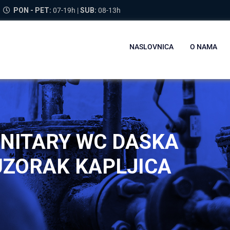
PON - PET:
07-19h |
SUB:
08-13h
NASLOVNICA
O NAMA
ANITARY WC DASKA
 UZORAK KAPLJICA