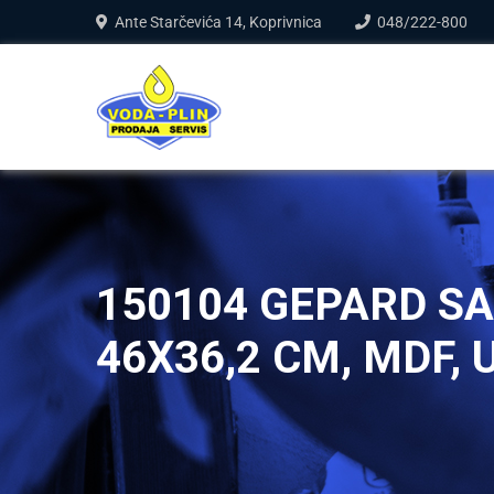
Ante Starčevića 14, Koprivnica
048/222-800
150104 GEPARD S
46X36,2 CM, MDF,