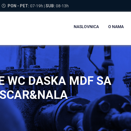
PON - PET:
07-19h |
SUB:
08-13h
NASLOVNICA
O NAMA
E WC DASKA MDF SA
OSCAR&NALA