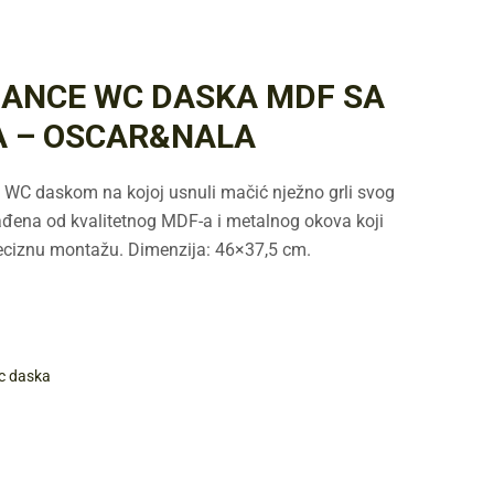
DANCE WC DASKA MDF SA
A – OSCAR&NALA
s WC daskom na kojoj usnuli mačić nježno grli svog
rađena od kvalitetnog MDF-a i metalnog okova koji
eciznu montažu. Dimenzija: 46×37,5 cm.
c daska