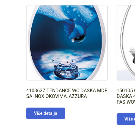
4103627 TENDANCE WC DASKA MDF
150105
SA INOX OKOVIMA, AZZURA
DASKA 4
PAS W
Više detalja
Više 