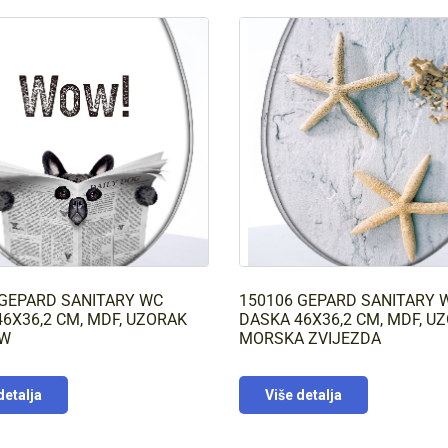
 GEPARD SANITARY WC
150106 GEPARD SANITARY 
6X36,2 CM, MDF, UZORAK
DASKA 46X36,2 CM, MDF, U
OW
MORSKA ZVIJEZDA
detalja
Više detalja