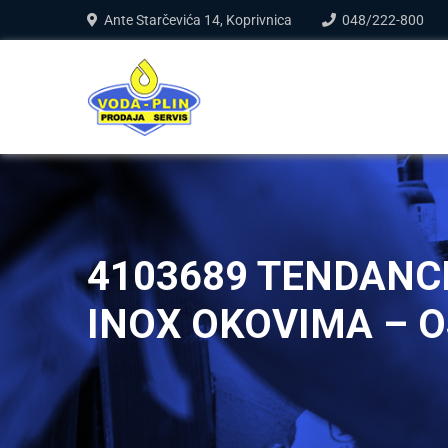
Ante Starčevića 14, Koprivnica
048/222-800
4103689 TENDANC
INOX OKOVIMA – 