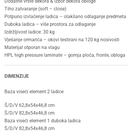
Dodatne vrste dekora & izbor dekora obloge
Tiho zatvaranje (soft – close)
Potpuno izvlačenje ladica – olakšano odlaganje predmeta
Duboka ladica – više prostora za odlaganje
Izdržljivost ladice: 30 kg
Vješanje ormarića – okovi testirani na 120 kg nosivosti
Materijal otporan na vlagu
HPL high pressure laminate – gornja ploča, fronte, obloga
DIMENZIJE
Baza viseći element 2 ladice
Š/D/V 62,8x54x46,8 cm
Š/D/V 82,8x54x46,8 cm
Baza viseći element 1 duboka ladica
Š/D/V 82,8x54x46,8 cm