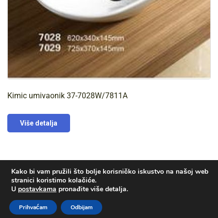
Kimic umivaonik 37-7028W/7811A
Više detalja
Kako bi vam pružili što bolje korisničko iskustvo na našoj web
stranici koristimo kolačiće.
U
postavkama
pronađite više detalja.
© Voda-plin d.o.o. | Izrada i hosting:
KOSINUS
Prihvaćam
Odbijam