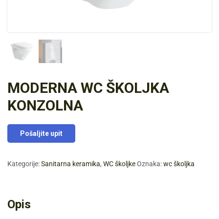
MODERNA WC ŠKOLJKA
KONZOLNA
Pošaljite upit
Kategorije:
Sanitarna keramika
,
WC školjke
Oznaka:
wc školjka
Opis