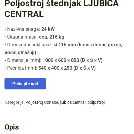
Poljostroj štednjak LJUBICA
CENTRAL
• Nazivna snaga:
24 kW
• Ukupna masa:
cca. 216 kg
• Dimovodni priključak:
ø 116 mm (lijevi i desni, gornji,
bočni,stražnji)
• Dimenzije [mm]:
1000 x 600 x 850 (D x Š x V)
• Pećnica [mm]:
540 x 400 x 250 (D x Š x V)
Pošaljite upit
Kategorija:
Poljostroj
Oznake:
ljubica central
,
poljostroj
Opis