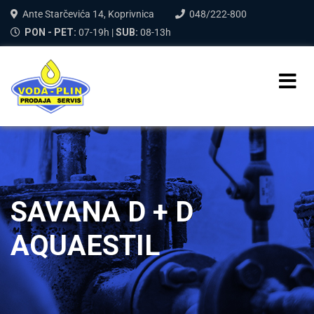
Ante Starčevića 14, Koprivnica
048/222-800
PON - PET:
07-19h |
SUB:
08-13h
SAVANA D + D
AQUAESTIL