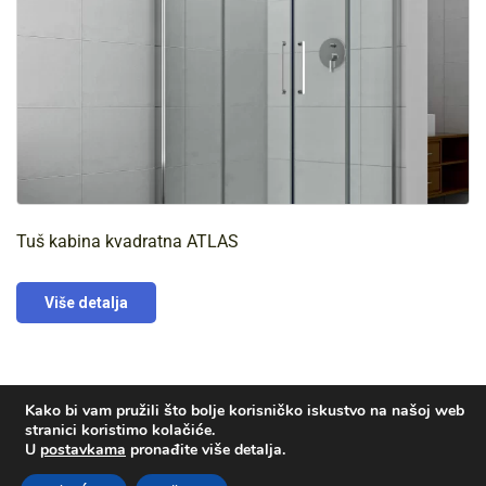
Tuš kabina kvadratna ATLAS
Više detalja
Kako bi vam pružili što bolje korisničko iskustvo na našoj web
stranici koristimo kolačiće.
U
postavkama
pronađite više detalja.
© Voda-plin d.o.o. | Izrada i hosting:
KOSINUS