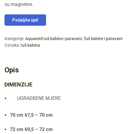
su magnetne.
Pošaljite upit
Kategorije:
Aquaestil tuš kabine i paravani
,
Tuš kabine i paravani
Oznaka:
tuš kabina
Opis
DIMENZIJE
UGRADBENE MJERE
70 cm 67,5 – 70 cm
72 cm 69,5 – 72 cm