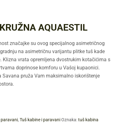
KRUŽNA AQUAESTIL
nost značajke su ovog specijalnog asimetričnog
radnju na asimetričnu varijantu plitke tuš kade
e. Klizna vrata opremljena dvostrukim kotačićima s
rtvama doprinose komforu u Vašoj kupaonici.
na Savana pruža Vam maksimalno iskorištenje
stora.
i paravani
,
Tuš kabine i paravani
Oznaka:
tuš kabina