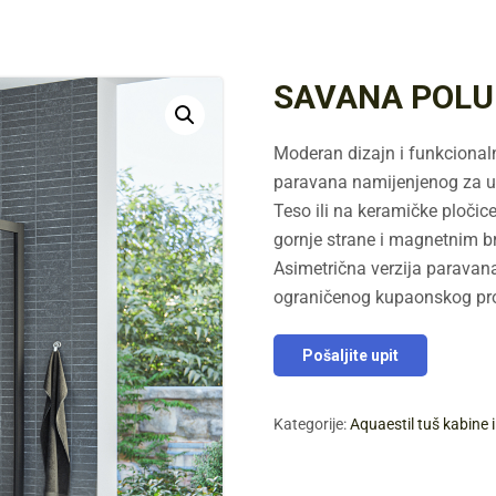
SAVANA POLU
Moderan dizajn i funkcional
paravana namijenjenog za ug
Teso ili na keramičke pločic
gornje strane i magnetnim b
Asimetrična verzija parava
ograničenog kupaonskog pro
Pošaljite upit
Kategorije:
Aquaestil tuš kabine 