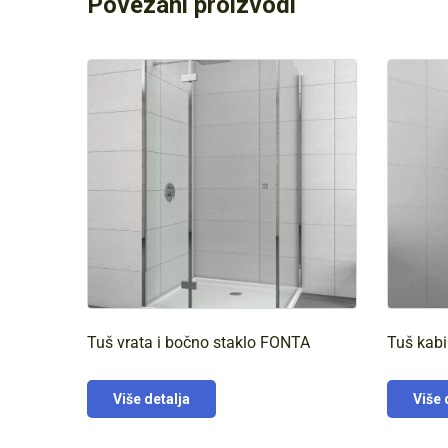
Povezani proizvodi
Tuš vrata i bočno staklo FONTA
Tuš kab
Više detalja
Više 