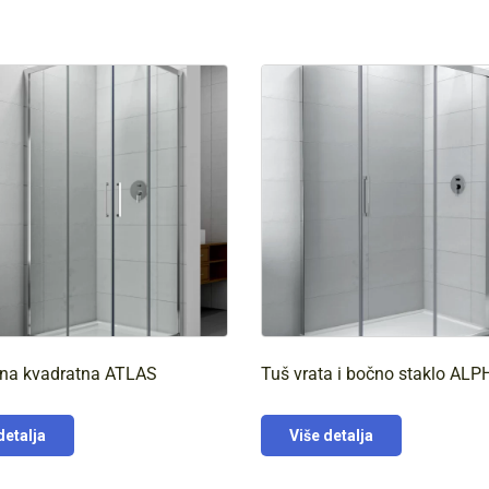
ina kvadratna ATLAS
Tuš vrata i bočno staklo ALP
detalja
Više detalja