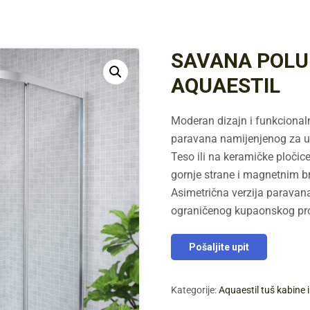
SAVANA POLU
AQUAESTIL
Moderan dizajn i funkcional
paravana namijenjenog za ug
Teso ili na keramičke pločic
gornje strane i magnetnim b
Asimetrična verzija parava
ograničenog kupaonskog pro
Pošaljite upit
Kategorije:
Aquaestil tuš kabine 