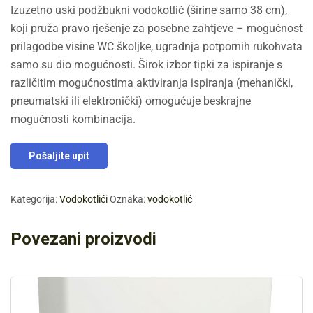
Izuzetno uski podžbukni vodokotlić (širine samo 38 cm),
koji pruža pravo rješenje za posebne zahtjeve – mogućnost
prilagodbe visine WC školjke, ugradnja potpornih rukohvata
samo su dio mogućnosti. Širok izbor tipki za ispiranje s
različitim mogućnostima aktiviranja ispiranja (mehanički,
pneumatski ili elektronički) omogućuje beskrajne
mogućnosti kombinacija.
Pošaljite upit
Kategorija:
Vodokotlići
Oznaka:
vodokotlić
Povezani proizvodi