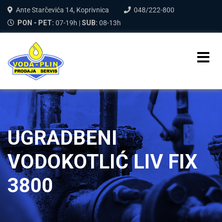
Ante Starčevića 14, Koprivnica
048/222-800
PON - PET:
07-19h |
SUB:
08-13h
UGRADBENI
VODOKOTLIĆ LIV FIX
3800