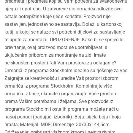
predmeta i predmeta koji su Vam potrebni za svakodnevnu
njegu ili upotrebu. U zatvorene dio ormarića odložite sve
ostale potrepštine koje rjeđe koristite. Proizvod nije
sastavljen, jednostavno se sastavlja. Dolazi u kartonskoj
kutiji u kojoj se nalaze svi potrebni dijelovi za sastavljanje
te upute za montažu. UPOZORENJE: Kako bi se spriječilo
prevrtanje, ovaj proizvod mora se upotrebljavati s
uključenim priborom za montiranje na zid. Imate
neiskorišten prostor i fali Vam prostora za odlaganje?
Ormarići iz programa Stockholm idealno su rješenje za vas.
Zaigrajte se kreativnošću i uredite Vaš prostor izborom
ormarića iz programa Stockholm. Kombinirajte više
ormarića iz linije, ukrasite i organizirajte Vaše prostore
prema Vašim potrebama i željama. Sve proizvode iz
programa Stockholm i ostalih programa možete naći u
našoj ponudi (padajući izbornik). Boja: bijela boja i boja
hrasta; Materijal: MDF; Dimenzije: 30x30x144,5cm;
Održavanje: prebrisati vlažnom krpom i neinvazivnim