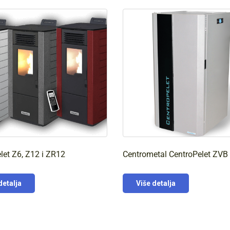
let Z6, Z12 i ZR12
Centrometal CentroPelet ZVB
detalja
Više detalja