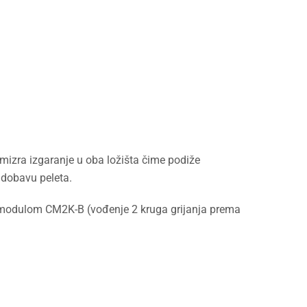
mizra izgaranje u oba ložišta čime podiže
 dobavu peleta.
i modulom CM2K-B (vođenje 2 kruga grijanja prema