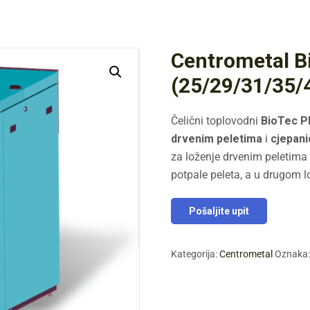
Centrometal B
(25/29/31/35/
Čelični toplovodni
BioTec P
drvenim peletima
i
cjepan
za loženje drvenim peletima
potpale peleta, a u drugom l
Pošaljite upit
Kategorija:
Centrometal
Oznaka