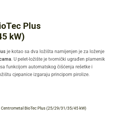
ioTec Plus
45 kW)
lus
je kotao sa dva ložišta namijenjen je za loženje
icama
. U pelet-ložište je tvornički ugrađen plamenik
 sa funkcijom automatskog čišćenja rešetke i
ožištu cjepanice izgaraju principom pirolize.
:
Centrometal BioTec Plus (25/29/31/35/45 kW)