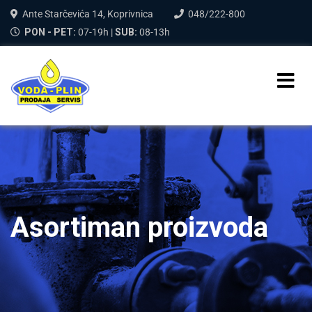
Ante Starčevića 14, Koprivnica
048/222-800
PON - PET:
07-19h |
SUB:
08-13h
Asortiman proizvoda