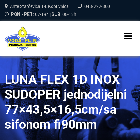
Ante Starčevića 14, Koprivnica
048/222-800
PON - PET:
07-19h |
SUB:
08-13h
LUNA FLEX 1D INOX
SUDOPER jednodijelni
77×43,5×16,5cm/sa
sifonom fi90mm