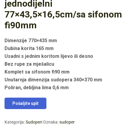
jednodijelni
77×43,5×16,5cm/sa sifonom
fi90mm
Dimenzije 770×435 mm
Dubina korita 165 mm
Usadni s jednim koritom lijevo ili desno
Bez rupe za mješalicu
Komplet sa sifonom fi90 mm
Unutarnja dimenzija sudopera 340×370 mm
Poliran, debljina lima 0,6 mm
Pošaljite upit
Kategorija:
Sudoperi
Oznaka:
sudoper