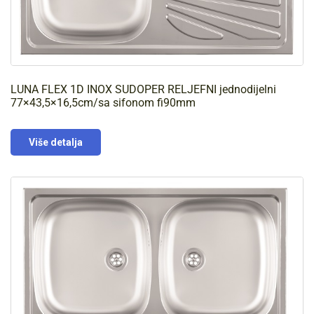
LUNA FLEX 1D INOX SUDOPER RELJEFNI jednodijelni
77×43,5×16,5cm/sa sifonom fi90mm
Više detalja