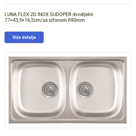
LUNA FLEX 2D INOX SUDOPER dvodijelni
77×43,5×16,5cm/sa sifonom fi90mm
Više detalja