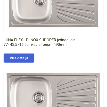
LUNA FLEX 1D INOX SUDOPER jednodijelni
77×43,5×16,5cm/sa sifonom fi90mm
Više detalja