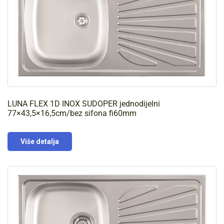
LUNA FLEX 1D INOX SUDOPER jednodijelni
77×43,5×16,5cm/bez sifona fi60mm
Više detalja