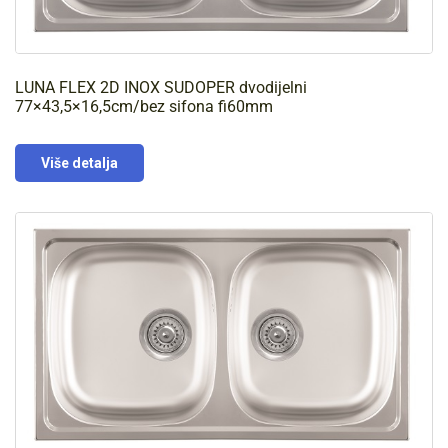
LUNA FLEX 2D INOX SUDOPER dvodijelni
77×43,5×16,5cm/bez sifona fi60mm
Više detalja