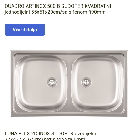
QUADRO ARTINOX 500 B SUDOPER KVADRATNI
jednodijelni 55x51x20cm/sa sifonom fi90mm
Više detalja
LUNA FLEX 2D INOX SUDOPER dvodijelni
77×43,5×16,5cm/bez sifona fi60mm