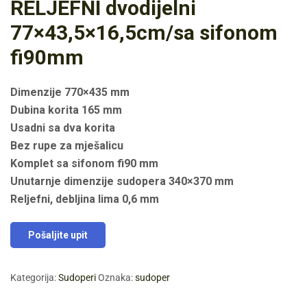
RELJEFNI dvodijelni
77×43,5×16,5cm/sa sifonom
fi90mm
Dimenzije 770×435 mm
Dubina korita 165 mm
Usadni sa dva korita
Bez rupe za mješalicu
Komplet sa sifonom fi90 mm
Unutarnje dimenzije sudopera 340×370 mm
Reljefni, debljina lima 0,6 mm
Pošaljite upit
Kategorija:
Sudoperi
Oznaka:
sudoper