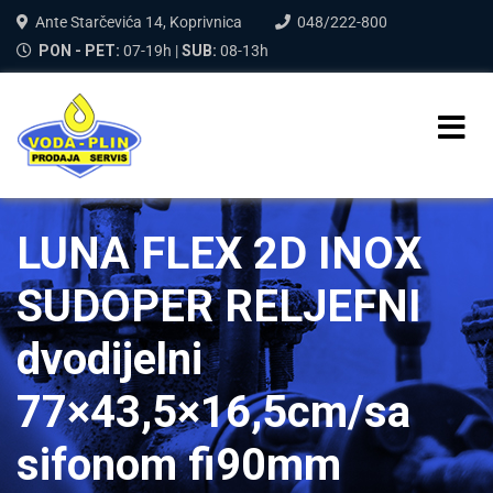
Ante Starčevića 14, Koprivnica
048/222-800
PON - PET:
07-19h |
SUB:
08-13h
LUNA FLEX 2D INOX
SUDOPER RELJEFNI
dvodijelni
77×43,5×16,5cm/sa
sifonom fi90mm