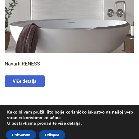
Navarti RENESS
Više detalja
Kako bi vam pružili što bolje korisničko iskustvo na našoj web
stranici koristimo kolačiće.
U
postavkama
pronađite više detalja.
© Voda-plin d.o.o. | Izrada i hosting:
KOSINUS
Prihvaćam
Odbijam