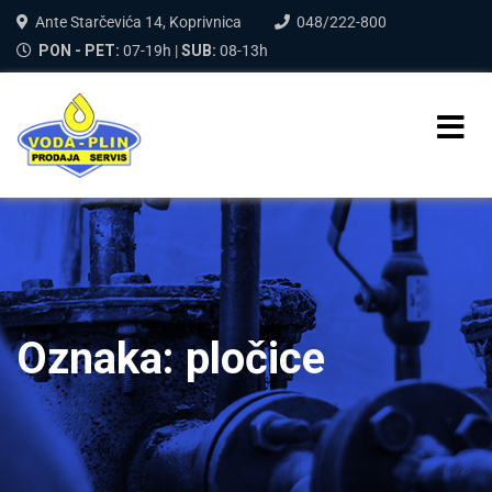
Ante Starčevića 14, Koprivnica
048/222-800
PON - PET:
07-19h |
SUB:
08-13h
Oznaka:
pločice