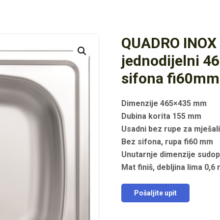
QUADRO INOX
jednodijelni 
sifona fi60mm
Dimenzije 465×435 mm
Dubina korita 155 mm
Usadni bez rupe za mješal
Bez sifona, rupa fi60 mm
Unutarnje dimenzije sud
Mat finiš, debljina lima 0,
Pošaljite upit