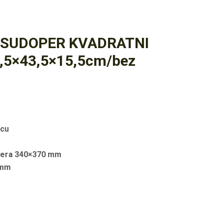
 SUDOPER KVADRATNI
46,5×43,5×15,5cm/bez
icu
opera 340×370 mm
6 mm