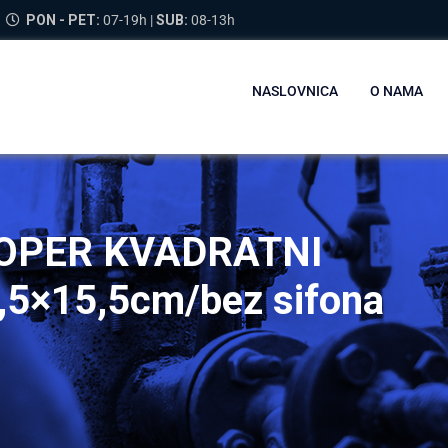
PON - PET:
07-19h |
SUB:
08-13h
NASLOVNICA
O NAMA
OPER KVADRATNI
3,5×15,5cm/bez sifona