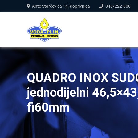
Ante Starčevića 14, Koprivnica
048/222-800
QUADRO INOX SUD
jednodijelni 46,5×4
fi60mm