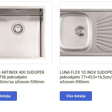
 ARTINOX 400 SUDOPER
LUNA FLEX 1D INOX SUDOP
NI jednodijelni
jednodijelni 77×43,5×16,5cm
0cm/sa sifonom fi90mm
sifonom fi90mm
detalja
Više detalja