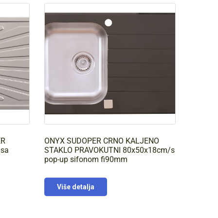
ER
ONYX SUDOPER CRNO KALJENO
/sa
STAKLO PRAVOKUTNI 80x50x18cm/s
pop-up sifonom fi90mm
Više detalja