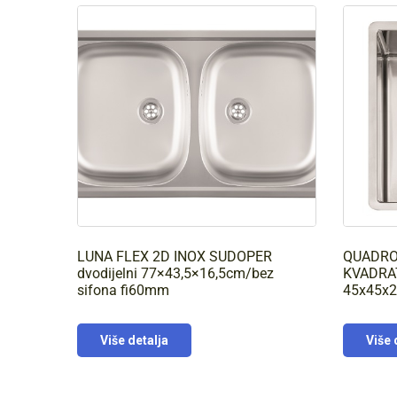
LUNA FLEX 2D INOX SUDOPER
QUADRO
dvodijelni 77×43,5×16,5cm/bez
KVADRAT
sifona fi60mm
45x45x2
Više detalja
Više 