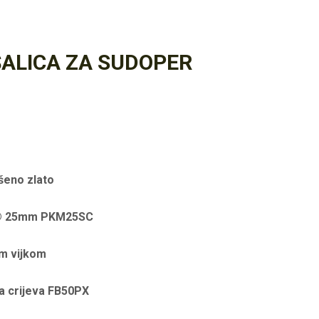
ŠALICA ZA SUDOPER
šeno zlato
C® 25mm PKM25SC
im vijkom
a crijeva FB50PX