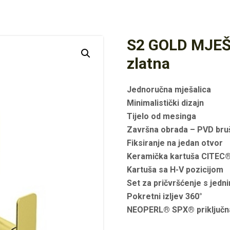
S2 GOLD MJE
zlatna
Jednoručna mješalica
Minimalistički dizajn
Tijelo od mesinga
Završna obrada – PVD bru
Fiksiranje na jedan otvor
Keramička kartuša CITE
Kartuša sa H-V pozicijom
Set za pričvršćenje s jedn
Pokretni izljev 360°
NEOPERL® SPX® priključn