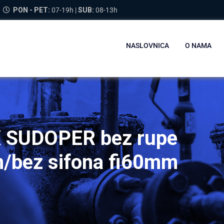
PON - PET:
07-19h |
SUB:
08-13h
NASLOVNICA
O NAMA
 SUDOPER bez rupe
/bez sifona fi60mm