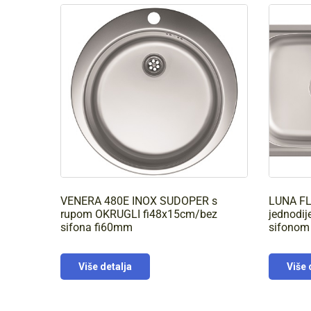
VENERA 480E INOX SUDOPER s
LUNA F
rupom OKRUGLI fi48x15cm/bez
jednodij
sifona fi60mm
sifonom
Više detalja
Više 