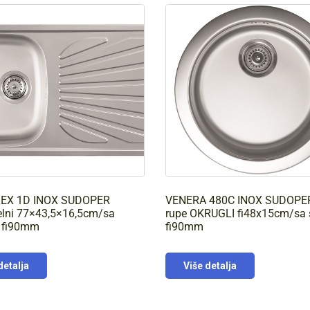
LEX 1D INOX SUDOPER
VENERA 480C INOX SUDOPE
elni 77×43,5×16,5cm/sa
rupe OKRUGLI fi48x15cm/sa
 fi90mm
fi90mm
detalja
Više detalja