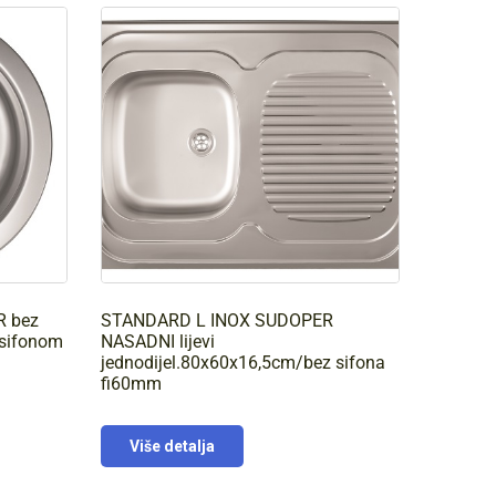
R bez
STANDARD L INOX SUDOPER
 sifonom
NASADNI lijevi
jednodijel.80x60x16,5cm/bez sifona
fi60mm
Više detalja