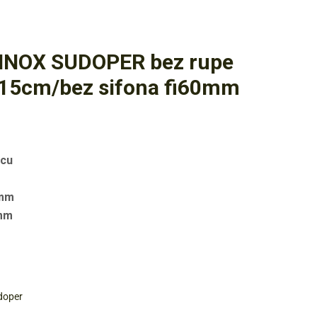
INOX SUDOPER bez rupe
15cm/bez sifona fi60mm
icu
 mm
7mm
doper