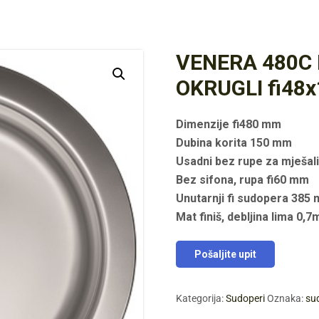
VENERA 480C 
OKRUGLI fi48x
Dimenzije fi480 mm
Dubina korita 150 mm
Usadni bez rupe za mješal
Bez sifona, rupa fi60 mm
Unutarnji fi sudopera 385
Mat finiš, debljina lima 0,
Pošaljite upit
Kategorija:
Sudoperi
Oznaka:
su