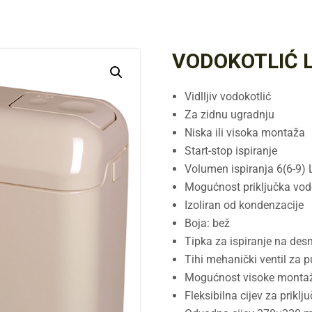
VODOKOTLIĆ L
Vidlljiv vodokotlić
Za zidnu ugradnju
Niska ili visoka montaža
Start-stop ispiranje
Volumen ispiranja 6(6-9) 
Mogućnost priključka vode:
Izoliran od kondenzacije
Boja: bež
Tipka za ispiranje na desn
Tihi mehanički ventil za p
Mogućnost visoke monta
Fleksibilna cijev za priklj