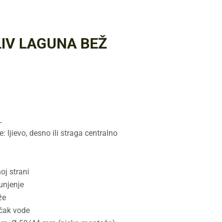
IV LAGUNA BEŽ
L
 ljievo, desno ili straga centralno
oj strani
unjenje
že
učak vode