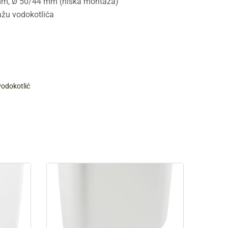
mm, Ø 50/44 mm (niska montaža)
tažu vodokotlića
vodokotlić