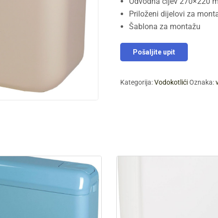
Odvodna cijev 270×220 
Priloženi dijelovi za mon
Šablona za montažu
Pošaljite upit
Kategorija:
Vodokotlići
Oznaka: