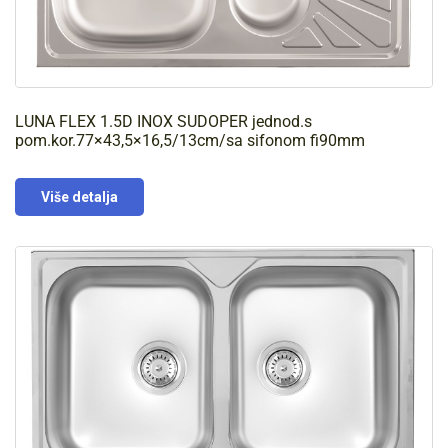
LUNA FLEX 1.5D INOX SUDOPER jednod.s
pom.kor.77×43,5×16,5/13cm/sa sifonom fi90mm
Više detalja