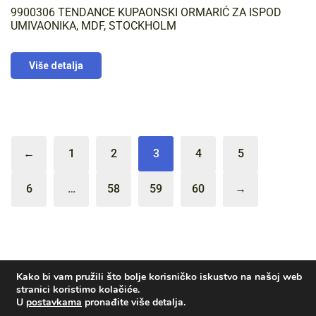
9900306 TENDANCE KUPAONSKI ORMARIĆ ZA ISPOD
UMIVAONIKA, MDF, STOCKHOLM
Više detalja
←
1
2
3
4
5
6
…
58
59
60
→
Kako bi vam pružili što bolje korisničko iskustvo na našoj web
stranici koristimo kolačiće.
U
postavkama
pronađite više detalja.
© Voda-plin d.o.o. | Izrada i hosting:
KOSINUS