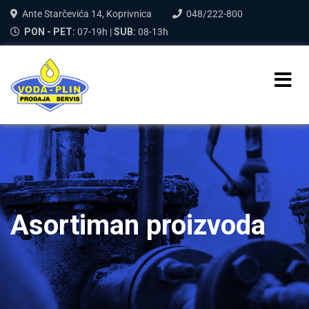
Ante Starčevića 14, Koprivnica
048/222-800
PON - PET:
07-19h |
SUB:
08-13h
Asortiman proizvoda