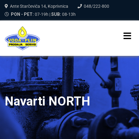
Ante Starčevića 14, Koprivnica
048/222-800
PON - PET:
07-19h |
SUB:
08-13h
Navarti NORTH