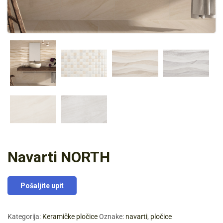
Navarti NORTH
Pošaljite upit
Kategorija:
Keramičke pločice
Oznake:
navarti
,
pločice