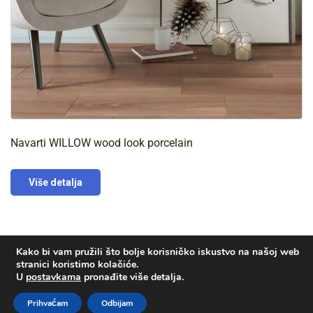
Navarti WILLOW wood look porcelain
Više detalja
Kako bi vam pružili što bolje korisničko iskustvo na našoj web
stranici koristimo kolačiće.
U
postavkama
pronađite više detalja.
© Voda-plin d.o.o. | Izrada i hosting:
KOSINUS
Prihvaćam
Odbijam