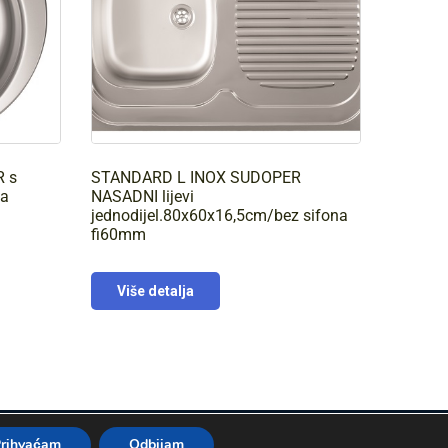
 s
STANDARD L INOX SUDOPER
sa
NASADNI lijevi
jednodijel.80x60x16,5cm/bez sifona
fi60mm
Više detalja
rihvaćam
Odbijam