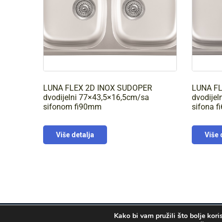
LUNA FLEX 2D INOX SUDOPER
LUNA F
dvodijelni 77×43,5×16,5cm/sa
dvodije
sifonom fi90mm
sifona 
Više detalja
Više 
Kako bi vam pružili što bolje kor
© Voda-plin d.o.o. | Izrada i hosting:
KOSINUS