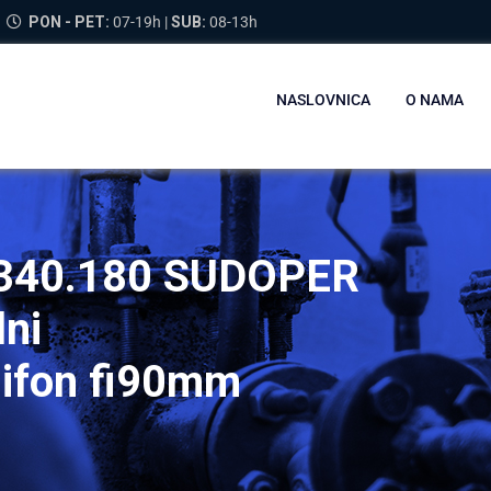
PON - PET:
07-19h |
SUB:
08-13h
NASLOVNICA
O NAMA
340.180 SUDOPER
ni
ifon fi90mm