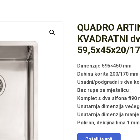
QUADRO ARTI
KVADRATNI dvo
59,5x45x20/1
Dimenzije 595×450 mm
Dubina korita 200/170 mm
Usadni/podgradni s dva ko
Bez rupe za mješalicu
Komplet s dva sifona fi90
Unutarnja dimenzija veće
Unutarnja dimenzija man
Poliran, debljina lima 1 mm
Pošaljite upit