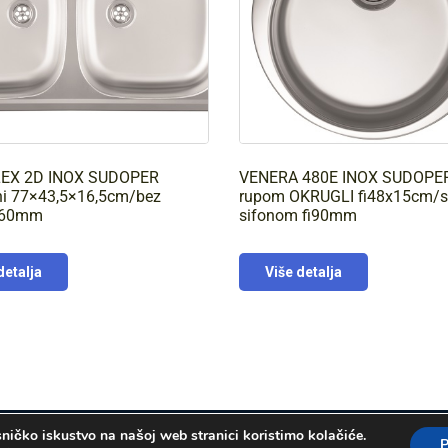
LEX 2D INOX SUDOPER
VENERA 480E INOX SUDOPER
lni 77×43,5×16,5cm/bez
rupom OKRUGLI fi48x15cm/
fi60mm
sifonom fi90mm
detalja
Više detalja
isničko iskustvo na našoj web stranici koristimo kolačiće.
P