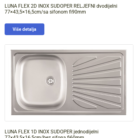
LUNA FLEX 2D INOX SUDOPER RELJEFNI dvodijelni
77×43,5×16,5cm/sa sifonom fi90mm
Više detalja
LUNA FLEX 1D INOX SUDOPER jednodijelni
77×43,5×16,5cm/bez sifona fi60mm