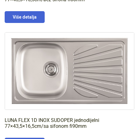
Više detalja
LUNA FLEX 1D INOX SUDOPER jednodijelni
77×43,5×16,5cm/sa sifonom fi90mm