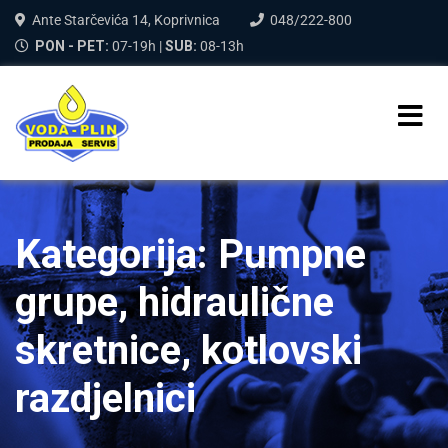
Ante Starčevića 14, Koprivnica
048/222-800
PON - PET:
07-19h |
SUB:
08-13h
Kategorija:
Pumpne
grupe, hidraulične
skretnice, kotlovski
razdjelnici