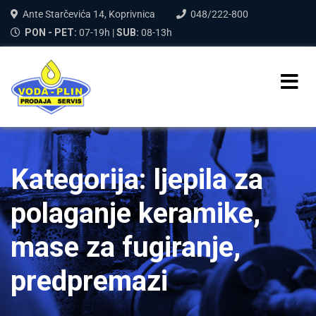
Ante Starčevića 14, Koprivnica
048/222-800
PON - PET:
07-19h |
SUB:
08-13h
Kategorija:
ljepila za
polaganje keramike,
mase za fugiranje,
predpremazi