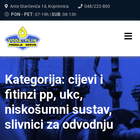
Ante Starčevića 14, Koprivnica
048/222-800
PON - PET:
07-19h |
SUB:
08-13h
Kategorija:
cijevi i
fitinzi pp, ukc,
niskošumni sustav,
slivnici za odvodnju